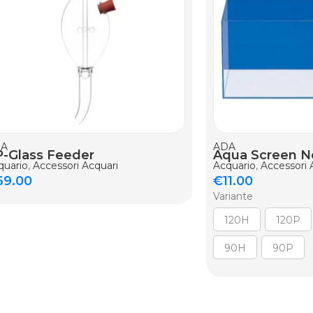
DA
ADA
-Glass Feeder
Aqua Screen N
quario
,
Accessori Acquari
Acquario
,
Accessori 
69.00
€
11.00
Variante
120H
120P
90H
90P