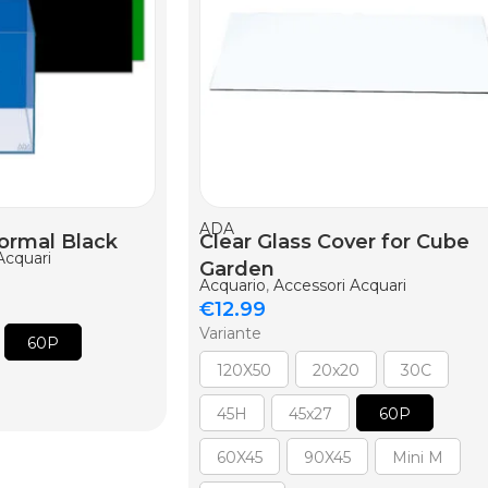
AGGIUNGI AL CARRELLO
ADA
ormal Black
Clear Glass Cover for Cube
Acquari
Garden
Acquario
,
Accessori Acquari
€
12.99
Variante
60P
120X50
20x20
30C
45H
45x27
60P
60X45
90X45
Mini M