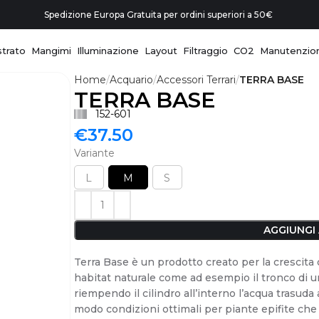
Spedizione Europa Gratuita per ordini superiori a 50€
trato
Mangimi
Illuminazione
Layout
Filtraggio
CO2
Manutenzio
Home
Acquario
Accessori Terrari
TERRA BASE
TERRA BASE
152-601
€
37.50
Variante
L
M
S
AGGIUNGI
Terra Base è un prodotto creato per la crescita di
habitat naturale come ad esempio il tronco di un 
riempendo il cilindro all’interno l’acqua trasuda
modo condizioni ottimali per piante epifite ch