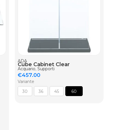
AGGIUNG
ADA
ADA
Cube Cabinet Clear
Cube 
Acquario
,
Supporti
Set
€
457.00
Acquario
Variante
€
12.00
Variante
30
36
45
60
10m
6mm