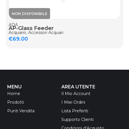
ADA
AP-Glass Feeder
Acquario
,
Accessori Acquari
€
69.00
MENU
AREA UTENTE
Home
Il Mio Account
Prodotti
I Miei Ordini
Punti Vendita
Lista Preferiti
Supporto Clienti
Condizioni d’Acquisto