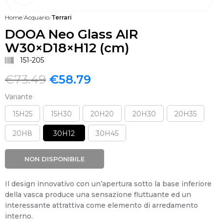
Home
Acquario
Terrari
DOOA Neo Glass AIR
W30×D18×H12 (cm)
151-205
€
73.49
€
58.79
Variante
15H25
15H30
20H20
20H30
20H35
20H8
30H12
30H45
NON DISPONIBILE
Il design innovativo con un’apertura sotto la base inferiore
della vasca produce una sensazione fluttuante ed un
interessante attrattiva come elemento di arredamento
interno.