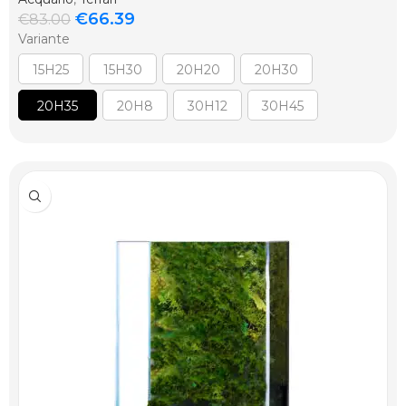
€
66.39
€
83.00
Variante
15H25
15H30
20H20
20H30
20H35
20H8
30H12
30H45