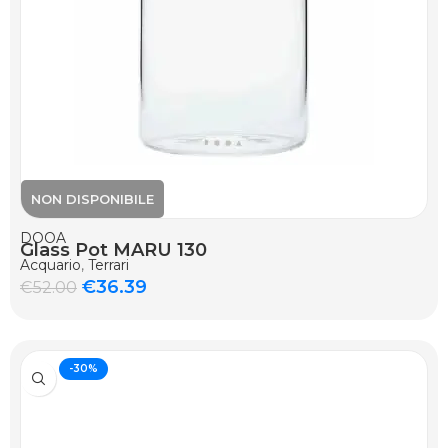
DOOA
Glass Pot MARU 130
Acquario
,
Terrari
€
36.39
€
52.00
-30%