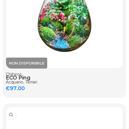
Chihiros
ECO Ping
Acquario
,
Terrari
€
97.00