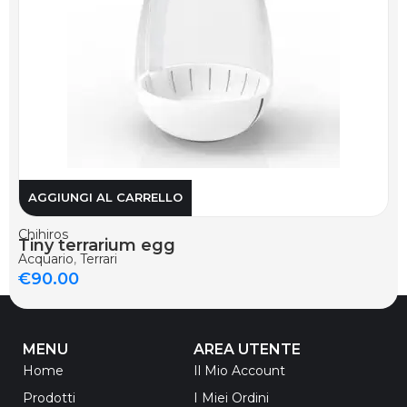
AGGIUNGI AL CARRELLO
Chihiros
Tiny terrarium egg
Acquario
,
Terrari
€
90.00
MENU
AREA UTENTE
Home
Il Mio Account
Prodotti
I Miei Ordini