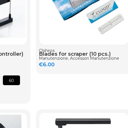
AGGIUNGI AL CARRELLO
Chihiros
ntroller)
Blades for scraper (10 pcs.)
Manutenzione
,
Accessori Manutenzione
€
6.00
60