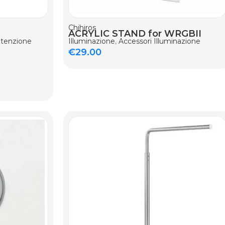
Chihiros
ACRYLIC STAND for WRGBII
utenzione
Illuminazione
,
Accessori Illuminazione
€
29.00