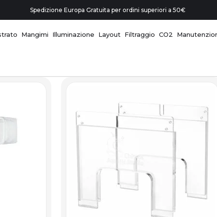
Spedizione Europa Gratuita per ordini superiori a 50€
trato
Mangimi
Illuminazione
Layout
Filtraggio
CO2
Manutenzio