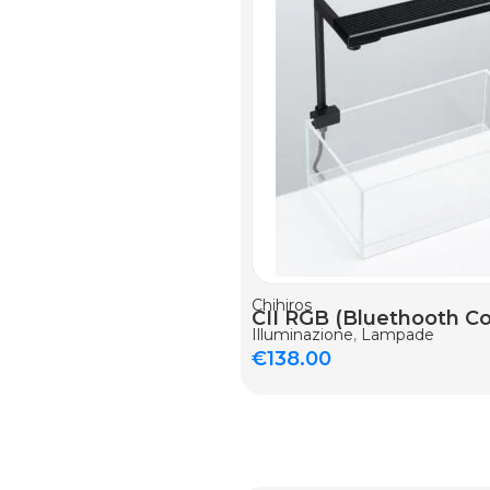
AGGIUNGI AL CARRELLO
Chihiros
CII RGB (Bluethooth Co
Illuminazione
,
Lampade
€
138.00