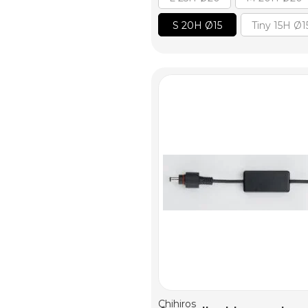
S 20H Ø15
Tiny 15H Ø1
AGGIUNGI AL CARRELLO
Chihiros