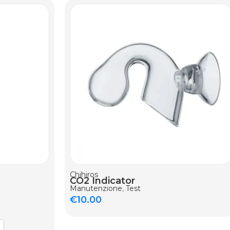
AGGIUNGI AL CARRELLO
Chihiros
CO2 Indicator
Manutenzione
,
Test
€
10.00