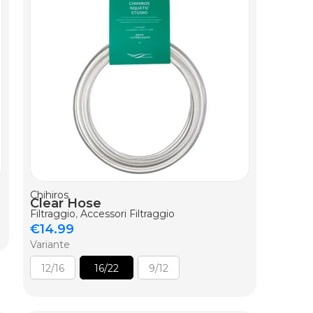
AGGIUNGI AL CARRELLO
Chihiros
Clear Hose
Filtraggio
,
Accessori Filtraggio
€
14.99
Variante
12/16
16/22
9/12