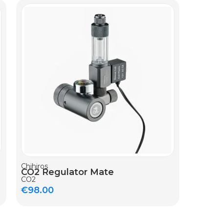
Chihiros
CO2 Regulator Mate
CO2
€
98.00