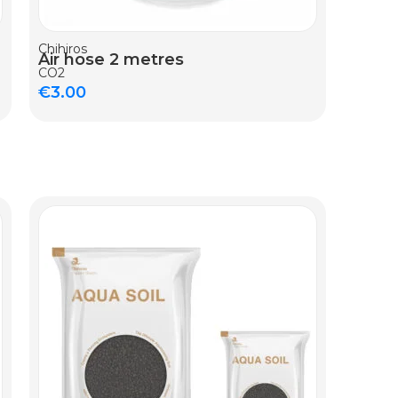
Chihiros
Air hose 2 metres
CO2
€
3.00