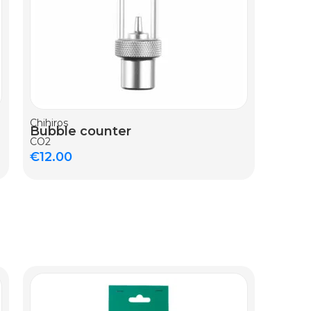
Chihiros
Bubble counter
CO2
€
12.00