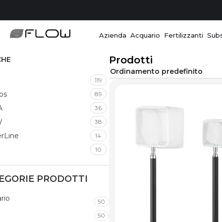
Azienda
Acquario
Fertilizzanti
Subs
Prodotti
CHE
119
ros
89
A
36
W
38
rLine
14
10
EGORIE PRODOTTI
rio
50
50