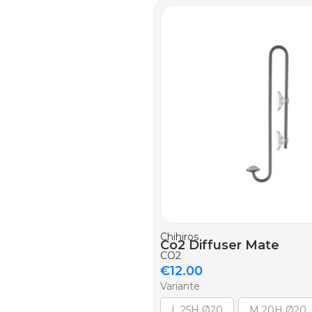
AGGIUNGI AL CARRELLO
Chihiros
Co2 Diffuser Mate
CO2
€
12.00
Variante
L 25H Ø20
M 20H Ø20