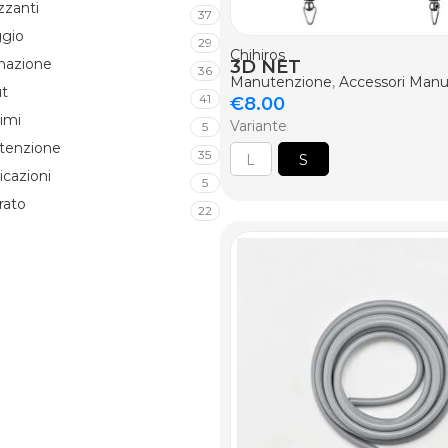
izzanti
37
ggio
29
AGGIUNGI AL CARRELLO
Chihiros
inazione
3D NET
36
Manutenzione
,
Accessori Man
t
41
€
8.00
imi
Variante
5
tenzione
35
L
S
icazioni
5
rato
22