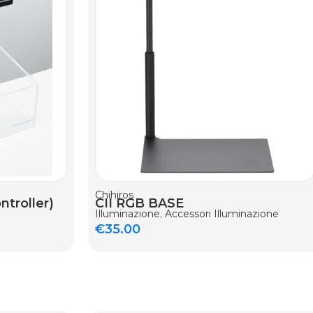
AGGIUNGI AL CARRELLO
Chihiros
ntroller)
CII RGB BASE
Illuminazione
,
Accessori Illuminazione
€
35.00