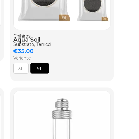
AGGIUNGI AL CARRELLO
Chihiros
Aqua Soil
Substrato
,
Terricci
€
35.00
Variante
3L
9L