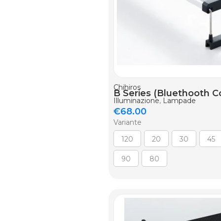
AGGIUNGI AL CARRELLO
Chihiros
B Series (Bluethooth Co
Illuminazione
,
Lampade
€
68.00
Variante
120
20
30
45
90
80