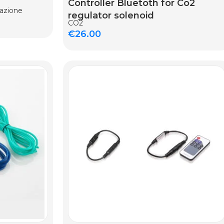
Controller Bluetoth for Co2
nazione
regulator solenoid
CO2
€
26.00