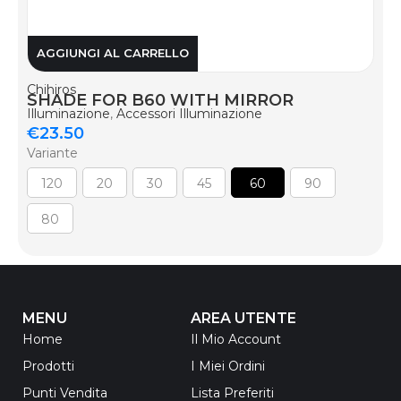
AGGIUNGI AL CARRELLO
Chihiros
SHADE FOR B60 WITH MIRROR
Illuminazione
,
Accessori Illuminazione
€
23.50
Variante
120
20
30
45
60
90
80
MENU
AREA UTENTE
Home
Il Mio Account
Prodotti
I Miei Ordini
Punti Vendita
Lista Preferiti