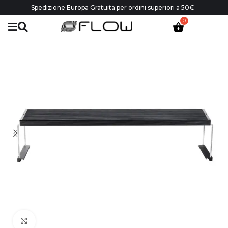
Spedizione Europa Gratuita per ordini superiori a 50€
Click to enlarge