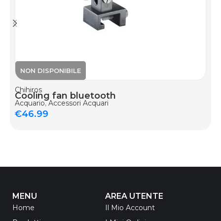
Chihiros
Cooling fan bluetooth
Acquario
,
Accessori Acquari
€
46.99
MENU
AREA UTENTE
Home
Il Mio Account