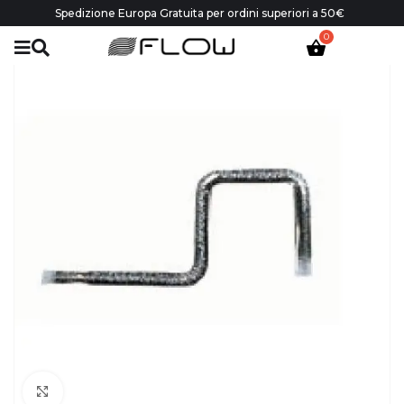
Spedizione Europa Gratuita per ordini superiori a 50€
Click to enlarge