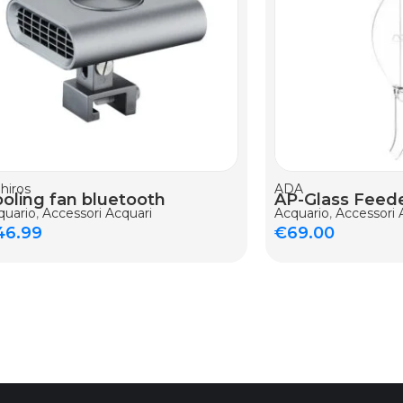
hiros
ADA
oling fan bluetooth
AP-Glass Feed
quario
,
Accessori Acquari
Acquario
,
Accessori 
46.99
€
69.00