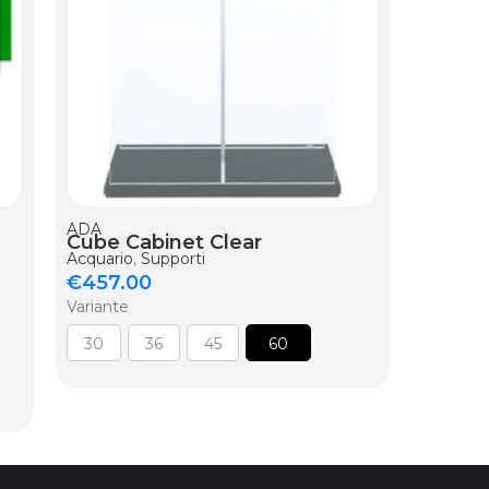
AGGIUNG
ADA
DOOA
Cube Cabinet Clear
Glass 
Acquario
,
Supporti
Acquario
€
457.00
€
6.70
Variante
Variante
30
36
45
60
15x15