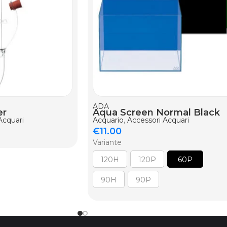
ADA
er
Aqua Screen Normal Black
Acquari
Acquario
,
Accessori Acquari
€
11.00
Variante
120H
120P
60P
90H
90P