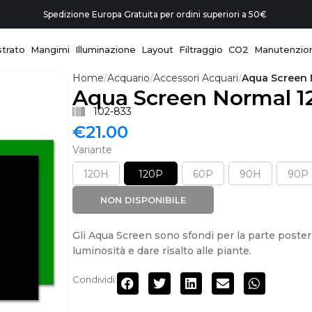
Spedizione Europa Gratuita per ordini superiori a 50€
trato
Mangimi
Illuminazione
Layout
Filtraggio
CO2
Manutenzio
Home
Acquario
Accessori Acquari
Aqua Screen 
Aqua Screen Normal 12
102-833
€
21.00
Variante
120H
120P
60P
90H
90P
NON DISPONIBILE
Gli Aqua Screen sono sfondi per la parte poster
luminosità e dare risalto alle piante.
Condividi: