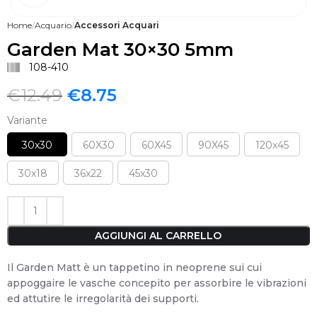
Home
Acquario
Accessori Acquari
Garden Mat 30×30 5mm
108-410
€
12.49
€
8.75
Variante
30x30
60X30
60X45
90X45
120x45
30x18
36x22
45x30
AGGIUNGI AL CARRELLO
Il Garden Matt è un tappetino in neoprene sui cui
appoggaire le vasche concepito per assorbire le vibrazioni
ed attutire le irregolarità dei supporti.