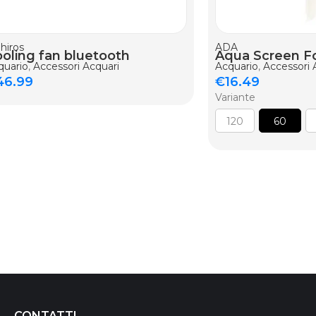
AGGIUNGI AL CARR
hiros
ADA
oling fan bluetooth
Aqua Screen F
quario
,
Accessori Acquari
Acquario
,
Accessori 
46.99
€
16.49
Variante
120
60
CONTATTI