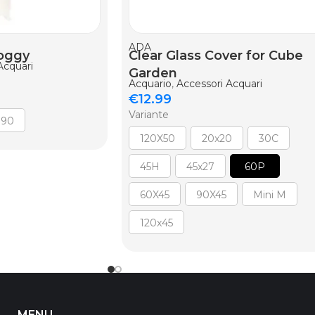
ELLO
AGGIUNGI AL CARRELLO
ADA
oggy
Clear Glass Cover for Cube
Acquari
Garden
Acquario
,
Accessori Acquari
€
12.99
Variante
90
120X50
20x20
30C
45H
45x27
60P
60X45
90X45
Mini M
120x45
MENU