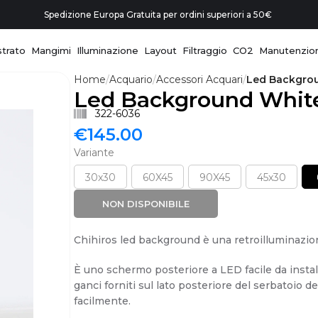
Spedizione Europa Gratuita per ordini superiori a 50€
trato
Mangimi
Illuminazione
Layout
Filtraggio
CO2
Manutenzio
Home
Acquario
Accessori Acquari
Led Backgro
Led Background Whit
322-6036
€
145.00
Variante
30x30
60X45
90X45
45x30
NON DISPONIBILE
Chihiros led background è una retroilluminazio
È uno schermo posteriore a LED facile da instal
ganci forniti sul lato posteriore del serbatoio d
facilmente.