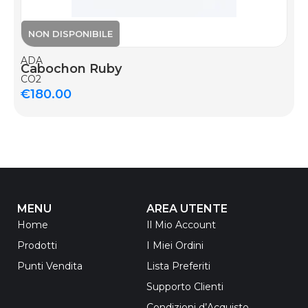
ADA
Cabochon Ruby
CO2
€
180.00
MENU
AREA UTENTE
Home
Il Mio Account
Prodotti
I Miei Ordini
Punti Vendita
Lista Preferiti
Supporto Clienti
Condizioni d’Acquisto