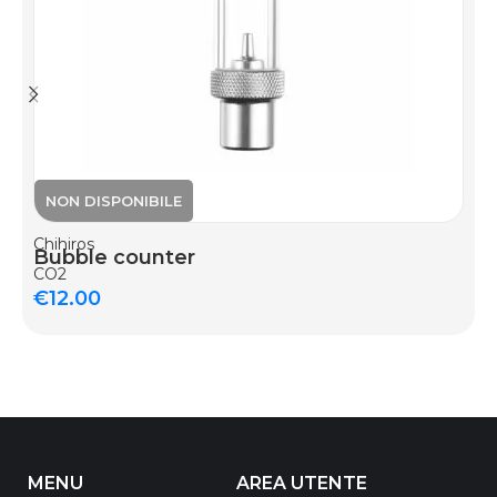
Chihiros
Bubble counter
CO2
€
12.00
MENU
AREA UTENTE