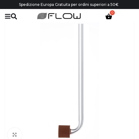
Spedizione Europa Gratuita per ordini superiori a 50€
Click to enlarge