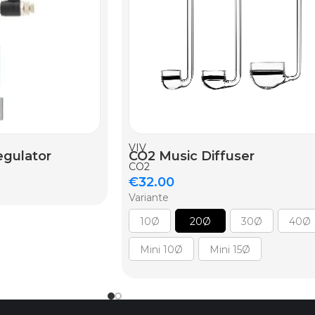
ELLO
AGGIUNGI AL CARRELLO
VIV
egulator
CO2 Music Diffuser
CO2
€
32.00
Variante
10Ø
20Ø
30Ø
40Ø
Mini 10Ø
Mini 15Ø