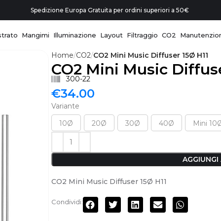
Spedizione Europa Gratuita per ordini superiori a 50€
trato
Mangimi
Illuminazione
Layout
Filtraggio
CO2
Manutenzio
Home
CO2
CO2 Mini Music Diffuser 15Ø H11
CO2 Mini Music Diffus
300-22
€
34.00
Variante
10Ø
20Ø
30Ø
40Ø
Mini 10
AGGIUNGI
CO2 Mini Music Diffuser 15Ø H11
Condividi: