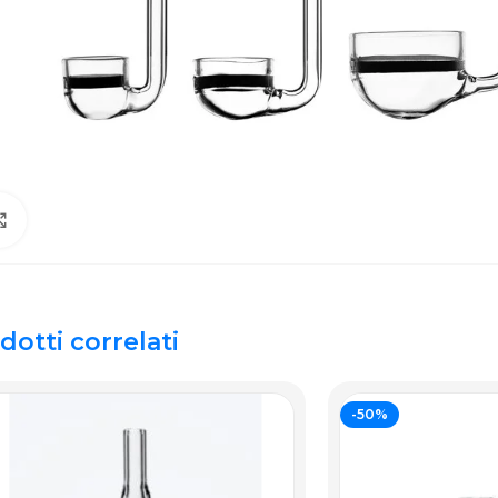
Click to enlarge
dotti correlati
-50%