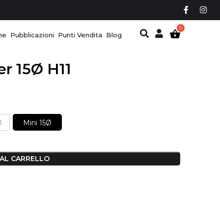
ne
Pubblicazioni
Punti Vendita
Blog
er 15Ø H11
Ø
Mini 15Ø
 AL CARRELLO