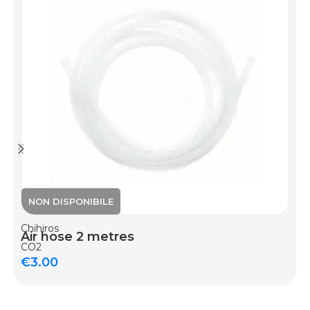
Chihiros
Air hose 2 metres
CO2
€
3.00