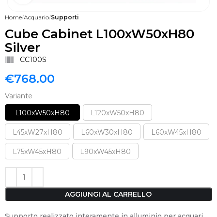
Home
Acquario
Supporti
Cube Cabinet L100xW50xH80
Silver
CC100S
€
768.00
Variante
L100xW50xH80
L120xW50xH80
L45xW27xH80
L60xW30xH80
L60xW45xH80
L75xW45xH80
L90xW45xH80
AGGIUNGI AL CARRELLO
Supporto realizzato interamente in alluminio per acquari