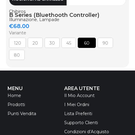
Chihiros
B Series (Bluethooth Controller)
Illuminazione
,
Lampade
€
68.00
Variante
120
20
30
45
60
90
80
MENU
AREA UTENTE
Home
Il Mio Account
Prodotti
I Miei Ordini
Punti Vendita
Lista Preferiti
Supporto Clienti
Condizioni d’Acquisto