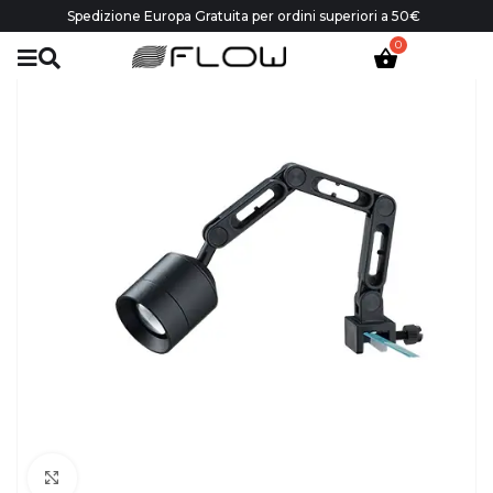
Spedizione Europa Gratuita per ordini superiori a 50€
Click to enlarge