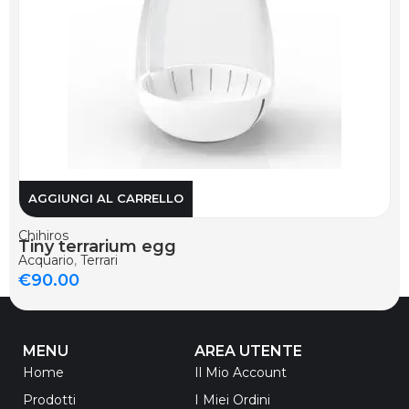
AGGIUNGI AL CARRELLO
Chihiros
Tiny terrarium egg
Acquario
,
Terrari
€
90.00
MENU
AREA UTENTE
Home
Il Mio Account
Prodotti
I Miei Ordini