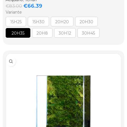
€
66.39
€
83.00
Variante
15H25
15H30
20H20
20H30
20H35
20H8
30H12
30H45