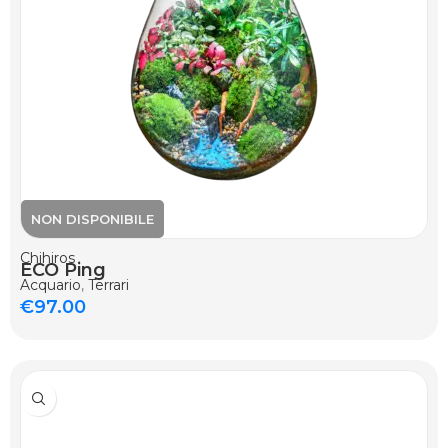
Chihiros
ECO Ping
Acquario
,
Terrari
€
97.00