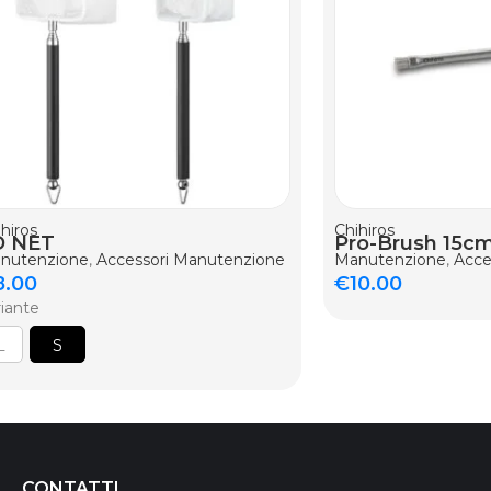
GIUNGI AL CARRELLO
AGGIUNGI AL CARR
hiros
Chihiros
D NET
Pro-Brush 15c
nutenzione
,
Accessori Manutenzione
Manutenzione
,
Acce
8.00
€
10.00
riante
L
S
CONTATTI