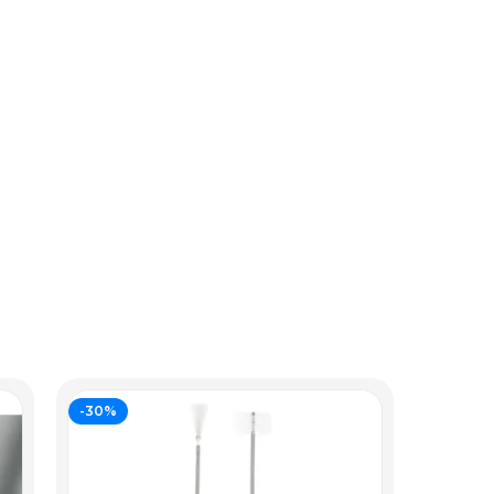
-30%
-20%