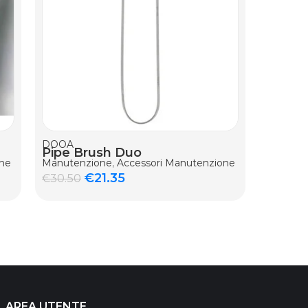
AGGIUNGI AL CARRELLO
DOOA
ADA
Pipe Brush Duo
Pro Pi
one
Manutenzione
,
Accessori Manutenzione
Manuten
€
21.35
€
30.50
€
33.50
AREA UTENTE