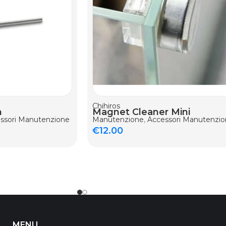
ELLO
AGGIUNGI AL CARRELLO
Chihiros
m
Magnet Cleaner Mini
ssori Manutenzione
Manutenzione
,
Accessori Manutenzi
€
12.00
MENU