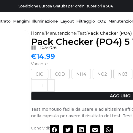
Spedizione Europa Gratuita per ordini superiori a 50€
trato
Mangimi
Illuminazione
Layout
Filtraggio
CO2
Manutenzio
Home
Manutenzione
Test
Pack Checker (PO4) 
Pack Checker (PO4) 5 
103-208
€
14.99
Variante
CIO
COD
NH4
NO2
NO3
AGGIUNGI
Test monouso facile da usare e ad altissima affida
nella capsula per avere il risultato del test. Test
Condividi: