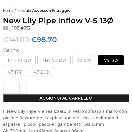
Home
Filtraggio
Accessori Filtraggio
New Lily Pipe Inflow V-5 13Ø
102-4052
€
141.00
€
98.70
Variante
Mini V1 13Ø
Mini V2 13Ø
V3 13Ø
V5 13Ø
V7 17Ø
V7 20Ø
AGGIUNGI AL CARRELLO
Il New Lily Pipe V è realizzato in vetro soffiato a mano con
piccole fessure per l’aspirazione dell’acqua, evitando di
aspirare i piccoli pesci e i gamberetti. Dia.13mm
Alt.300mm. Larg.45mm. Acquari 90cm