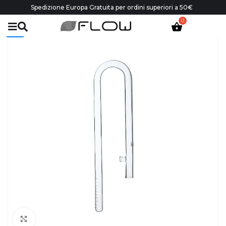
Spedizione Europa Gratuita per ordini superiori a 50€
-30%
Click to enlarge