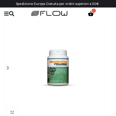
Spedizione Europa Gratuita per ordini superiori a 50€
Click to enlarge