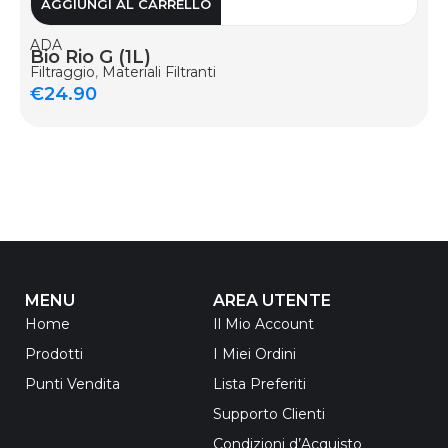
AGGIUNGI AL CARRELLO
ADA
Bio Rio G (1L)
Filtraggio
,
Materiali Filtranti
€
24.90
MENU
AREA UTENTE
Home
Il Mio Account
Prodotti
I Miei Ordini
Punti Vendita
Lista Preferiti
Supporto Clienti
Condizioni d’Acquisto