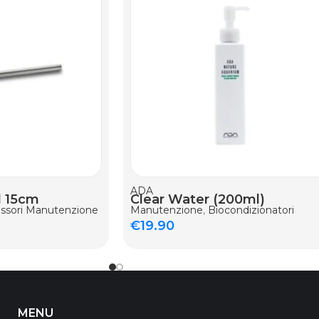
ELLO
AGGIUNGI AL CARRELLO
ADA
d 15cm
Clear Water (200ml)
ssori Manutenzione
Manutenzione
,
Biocondizionatori
€
19.90
MENU