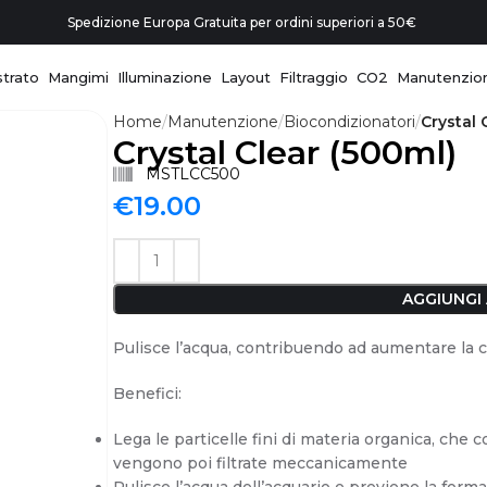
Spedizione Europa Gratuita per ordini superiori a 50€
trato
Mangimi
Illuminazione
Layout
Filtraggio
CO2
Manutenzio
Home
Manutenzione
Biocondizionatori
Crystal 
Crystal Clear (500ml)
MSTLCC500
€
19.00
AGGIUNGI
Pulisce l’acqua, contribuendo ad aumentare la c
Benefici:
Lega le particelle fini di materia organica, che 
vengono poi filtrate meccanicamente