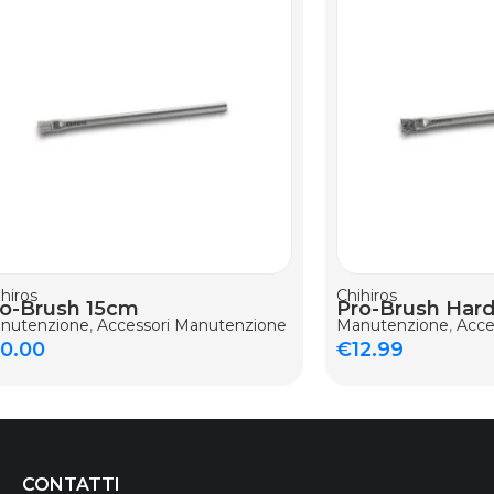
GIUNGI AL CARRELLO
AGGIUNGI AL CARR
hiros
Chihiros
ro-Brush 15cm
Pro-Brush Har
nutenzione
,
Accessori Manutenzione
Manutenzione
,
Acce
10.00
€
12.99
CONTATTI