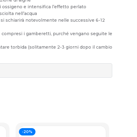
azione di alghe
ossigeno e intensifica l’effetto perlato
ciolta nell’acqua
e si schiarirà notevolmente nelle successive 6-12
a, compresi i gamberetti, purché vengano seguite le
ntare torbida (solitamente 2-3 giorni dopo il cambio
-20%