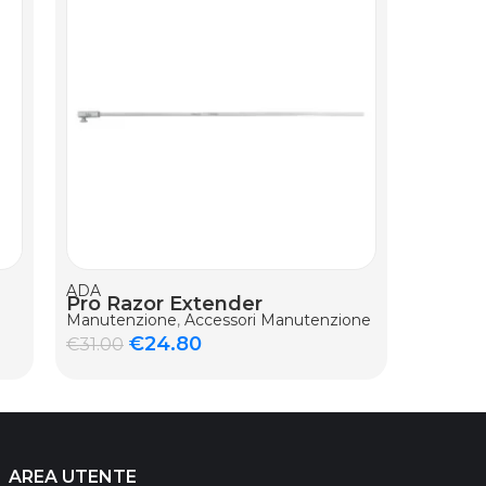
AGGIUNGI AL CARRELLO
ADA
ADA
Pro Razor Extender
Pro Ra
Manutenzione
,
Accessori Manutenzione
Manuten
€
24.80
€
2.50
€
31.00
AREA UTENTE