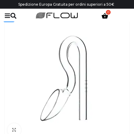
Spedizione Europa Gratuita per ordini superiori a 50€
-30%
Click to enlarge