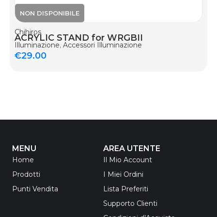
Chihiros
ACRYLIC STAND for WRGBII
Illuminazione
,
Accessori Illuminazione
€
29.00
MENU
AREA UTENTE
Home
Il Mio Account
Prodotti
I Miei Ordini
Punti Vendita
Lista Preferiti
Supporto Clienti