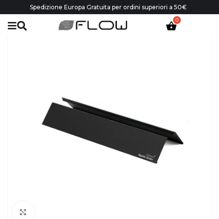
Spedizione Europa Gratuita per ordini superiori a 50€
Click to enlarge