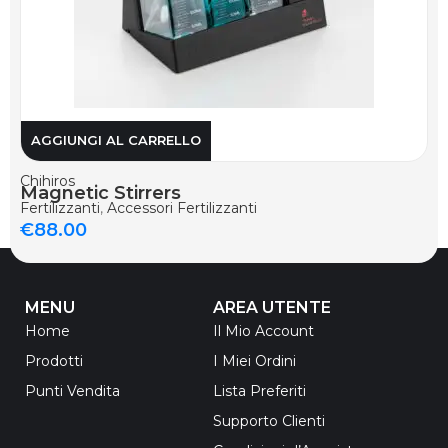
AGGIUNGI AL CARRELLO
Chihiros
Magnetic Stirrers
Fertilizzanti
,
Accessori Fertilizzanti
€
88.00
MENU
AREA UTENTE
Home
Il Mio Account
Prodotti
I Miei Ordini
Punti Vendita
Lista Preferiti
Supporto Clienti