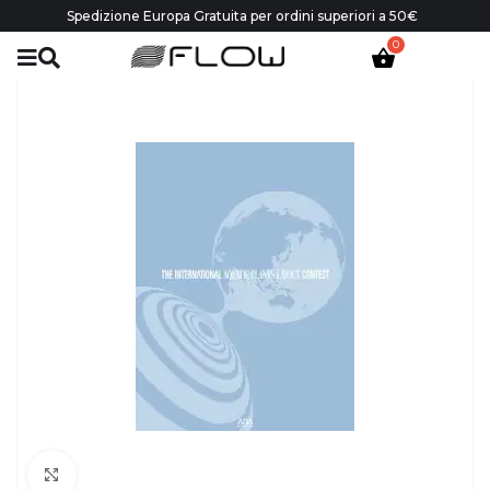
Spedizione Europa Gratuita per ordini superiori a 50€
Click to enlarge