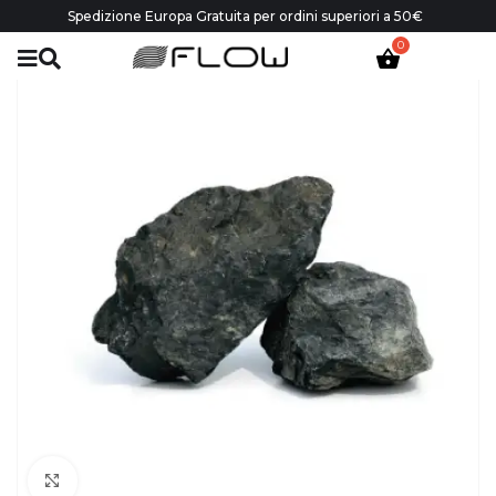
Spedizione Europa Gratuita per ordini superiori a 50€
Click to enlarge