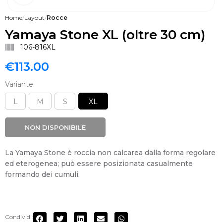
Home
Layout
Rocce
Yamaya Stone XL (oltre 30 cm)
106-816XL
€
113.00
Variante
L
M
S
XL
NON DISPONIBILE
La Yamaya Stone è roccia non calcarea dalla forma regolare
ed eterogenea; può essere posizionata casualmente
formando dei cumuli.
Condividi: