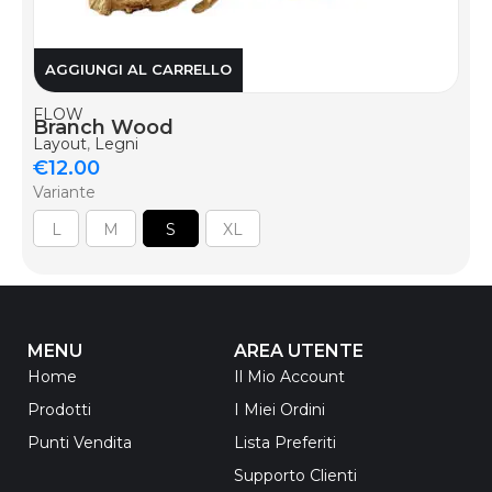
AGGIUNGI AL CARRELLO
FLOW
Branch Wood
Layout
,
Legni
€
12.00
Variante
L
M
S
XL
MENU
AREA UTENTE
Home
Il Mio Account
Prodotti
I Miei Ordini
Punti Vendita
Lista Preferiti
Supporto Clienti