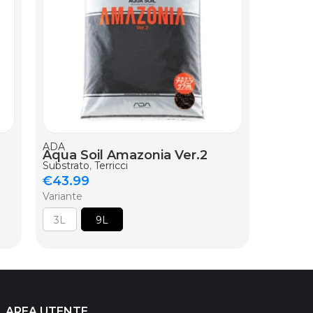
AGGIUNGI AL CARRELLO
AGGIUNG
ADA
ADA
Aqua Soil Amazonia Ver.2
Bacter
Substrato
,
Terricci
Substrat
€
43.99
€
26.5
Variante
3L
9L
AREA UTENTE