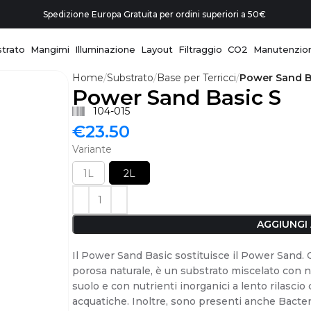
Spedizione Europa Gratuita per ordini superiori a 50€
trato
Mangimi
Illuminazione
Layout
Filtraggio
CO2
Manutenzio
Home
Substrato
Base per Terricci
Power Sand B
Power Sand Basic S
104-015
€
23.50
Variante
1L
2L
AGGIUNGI
Il Power Sand Basic sostituisce il Power Sand. 
porosa naturale, è un substrato miscelato con nu
suolo e con nutrienti inorganici a lento rilascio
acquatiche. Inoltre, sono presenti anche Bacter