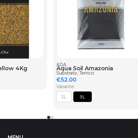
ELLO
ADA
ellow 4Kg
Aqua Soil Amazonia
Substrato
,
Terricci
€
52.00
Variante
3L
9L
MENU