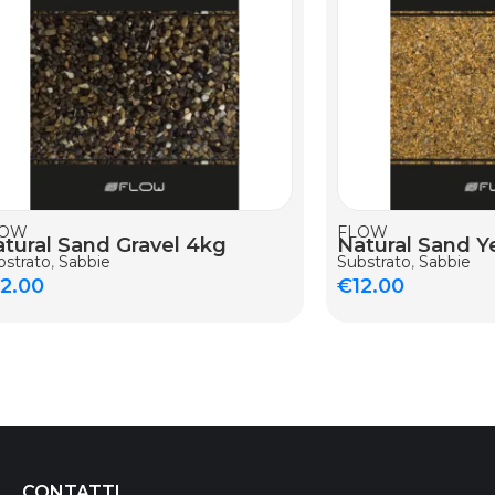
GIUNGI AL CARRELLO
AGGIUNGI AL CARR
LOW
FLOW
tural Sand Gravel 4kg
Natural Sand Y
bstrato
,
Sabbie
Substrato
,
Sabbie
12.00
€
12.00
CONTATTI