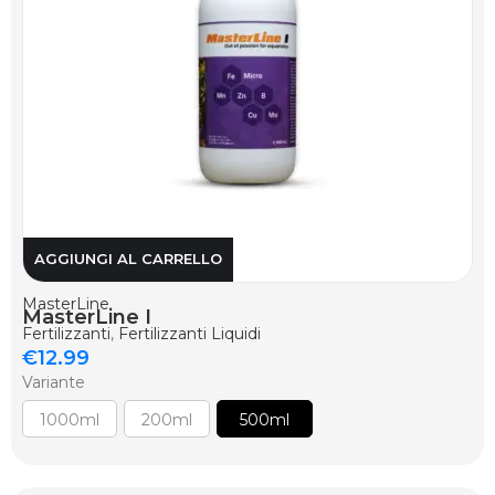
AGGIUNGI AL CARRELLO
MasterLine
MasterLine I
Fertilizzanti
,
Fertilizzanti Liquidi
€
12.99
Variante
1000ml
200ml
500ml