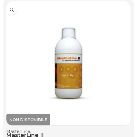
MasterLine
MasterLine II